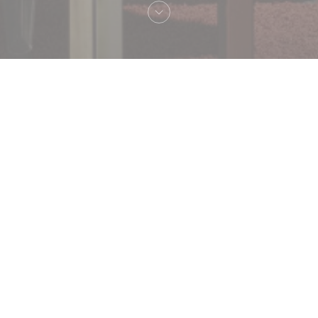
Bienvenue chez
Petit Victor Hugo (PVH)