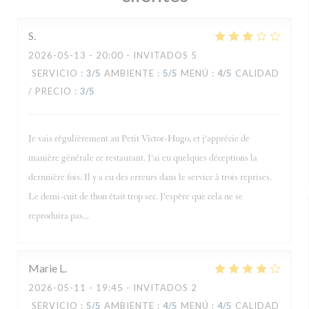
S
2026-05-13
- 20:00 - INVITADOS 5
SERVICIO
:
3
/5
AMBIENTE
:
5
/5
MENÚ
:
4
/5
CALIDAD
/ PRECIO
:
3
/5
Je vais régulièrement au Petit Victor-Hugo, et j'apprécie de
manière générale ce restaurant. J'ai eu quelques déceptions la
dernnière fois. Il y a eu des erreurs dans le service à trois reprises.
Le demi-cuit de thon était trop sec. J'espère que cela ne se
reproduira pas...
Marie
L
2026-05-11
- 19:45 - INVITADOS 2
SERVICIO
:
5
/5
AMBIENTE
:
4
/5
MENÚ
:
4
/5
CALIDAD