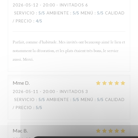
2026-05-12
- 20:00 - INVITADOS 6
SERVICIO
:
5
/5
AMBIENTE
:
5
/5
MENÚ
:
5
/5
CALIDAD
/ PRECIO
:
4
/5
Parfait, comme d’habitude. Mes invités ont beaucoup aimé le lieu et
notamment la décoration, et les plats étaient très bons, le service
aussi. Merci.
Mme
D
2026-05-11
- 20:00 - INVITADOS 3
SERVICIO
:
5
/5
AMBIENTE
:
5
/5
MENÚ
:
5
/5
CALIDAD
/ PRECIO
:
5
/5
Mac
B