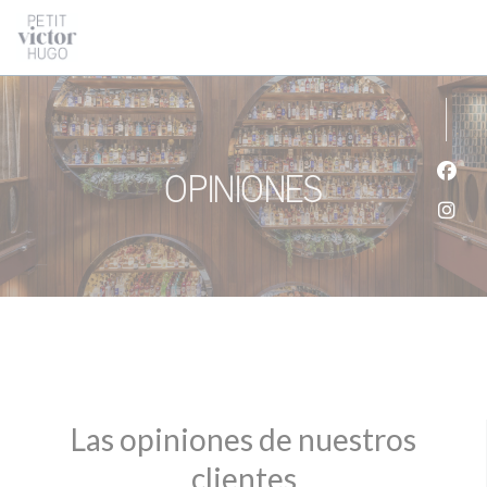
Personalización de sus opciones de cookies
Opiniones
Face
Inst
Las opiniones de nuestros
clientes