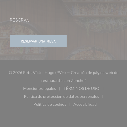
RESERVA
RESERVAR UNA MESA
© 2026 Petit Victor Hugo (PVH) — Creación de página web de
((abre en una nueva ven
restaurante con
Zenchef
Menciones legales
TÉRMINOS DE USO
((abre en una nueva ventana))
((abre en una nueva ven
Política de protección de datos personales
((abre en una nueva ventana))
Política de cookies
Accesibilidad
((abre en una nueva ventana))
((abre en una nueva ven