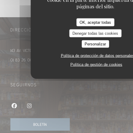
páginas del sitio.
OK, aceptar todas
DIRECCIÓN
Denegar todas las cookies
Personalizar
((abre en una nueva ventana))
143 Av. Victor Hugo 75116 Paris
Política de protección de datos personale
01 83 26 00 01
Política de gestión de cookies
SEGUIRNOS
Facebook ((abre en una nueva ventana))
Instagram ((abre en una nueva ventana))
BOLETÍN