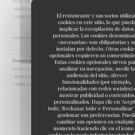
2026-05-11
- 18:00 - INVITADOS 4
SERVICIO
:
5
/5
AMBIENTE
:
5
/5
MENÚ
:
5
/5
CALIDAD
El restaurante y sus socios utiliza
/ PRECIO
:
5
/5
cookies en este sitio, lo que pued
implicar la recopilación de datos
personales. Las cookies denomina
Great food, great service, and wonderful ambiance.
«necesarias» son obligatorias y s
instalan por defecto. Otras cookie
opcionales requieren su consentimie
Dominique
I
Estas cookies opcionales sirven pa
analizar su navegación, medir la
2026-05-12
- 12:30 - INVITADOS 4
audiencia del sitio, ofrecer
SERVICIO
:
5
/5
AMBIENTE
:
5
/5
MENÚ
:
5
/5
CALIDAD
funcionalidades (por ejemplo,
/ PRECIO
:
4
/5
relacionadas con redes sociales) 
mostrar publicidad o contenidos
personalizados. Haga clic en 'Acep
1
2
3
todo', 'Rechazar todo' o 'Personalizar'
gestionar sus preferencias. Pued
cambiar sus opciones en cualquie
momento haciendo clic en el icono
cookie en la parte inferior izquierda d