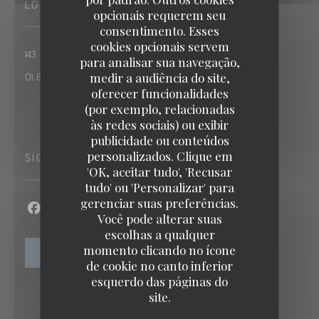
LOCAL
opcionais requerem seu
consentimento. Esses
cookies opcionais servem
((abre numa nova janela))
143 Av. Victor Hugo 75116 Paris
para analisar sua navegação,
medir a audiência do site,
01 83 26 00 01
oferecer funcionalidades
(por exemplo, relacionadas
às redes sociais) ou exibir
publicidade ou conteúdos
personalizados. Clique em
SIGA-NOS
'OK, aceitar tudo', 'Recusar
tudo' ou 'Personalizar' para
gerenciar suas preferências.
Você pode alterar suas
Facebook ((abre numa nova janela))
Instagram ((abre numa nova janela))
escolhas a qualquer
momento clicando no ícone
NEWSLETTER
de cookie no canto inferior
esquerdo das páginas do
site.