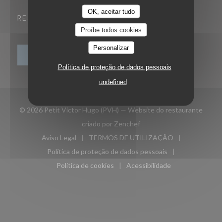
OK, aceitar tudo
RESERVA
Proíbe todos cookies
Personalizar
RESERVAR UMA MESA
Política de proteção de dados pessoais
undefined
© 2026 Petit Victor Hugo (PVH) — Website do restaurante
((abre numa nova janela))
criado por
Zenchef
Aviso Legal
TERMOS DE UTILIZAÇÃO
((abre numa nova janela))
((abre numa nova janela))
Política de proteção de dados pessoais
((abre numa nova janela))
Política de cookies
Acessibilidade
((abre numa nova janela))
((abre numa nova janela)