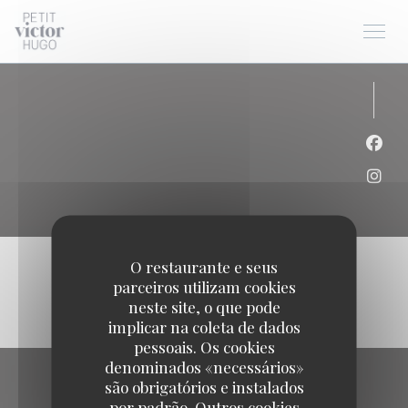
Painel de Gerenciamento de Cookies
Face
Inst
O restaurante e seus
parceiros utilizam cookies
neste site, o que pode
implicar na coleta de dados
pessoais. Os cookies
denominados «necessários»
são obrigatórios e instalados
por padrão. Outros cookies