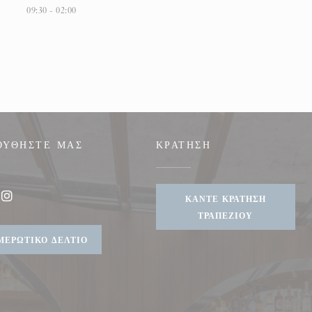
09:30 - 02:00
ΟΥΘΉΣΤΕ ΜΑΣ
ΚΡΆΤΗΣΗ
))
ΚΆΝΤΕ ΚΡΆΤΗΣΗ
ook ((ανοίγει σε νέο παράθυρο))
Instagram ((ανοίγει σε νέο παράθυρο))
ΤΡΑΠΕΖΙΟΎ
ΜΕΡΩΤΙΚΌ ΔΕΛΤΊΟ