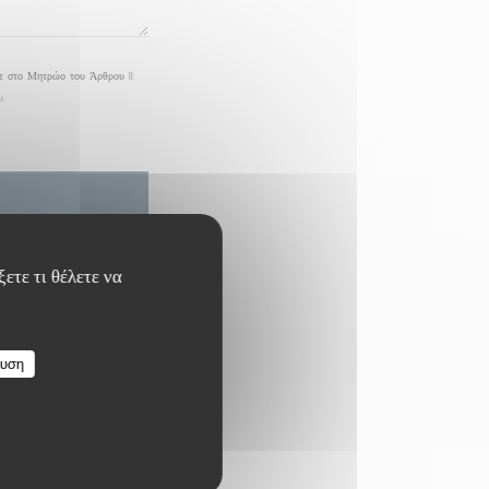
τε στο Μητρώο του Άρθρου 11:
υ
.
ετε τι θέλετε να
ευση