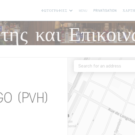
((ΑΝΟΊΓΕΙ ΣΕ ΝΈΟ ΠΑΡΆΘ
((ΑΝΟΊΓΕ
ΦΩΤΟΓΡΑΦΊΕΣ
MENU
PRIVATISATION
ΧΆΡΤΗ
της και Επικοιν
go (PVH)
))