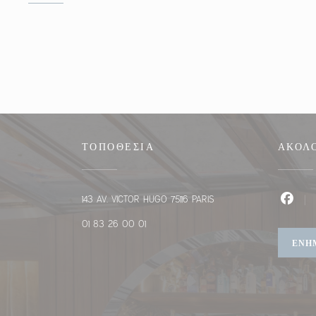
ΤΟΠΟΘΕΣΊΑ
ΑΚΟΛ
((ανοίγει σε νέο παράθυρο
143 Av. Victor Hugo 75116 Paris
Faceb
01 83 26 00 01
ΕΝΗ